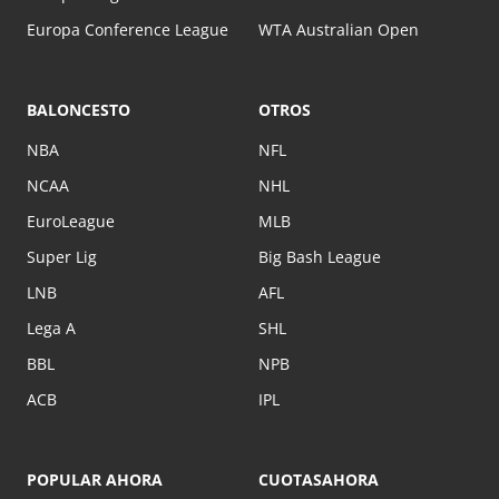
Europa Conference League
WTA Australian Open
BALONCESTO
OTROS
NBA
NFL
NCAA
NHL
EuroLeague
MLB
Super Lig
Big Bash League
LNB
AFL
Lega A
SHL
BBL
NPB
ACB
IPL
POPULAR AHORA
CUOTASAHORA