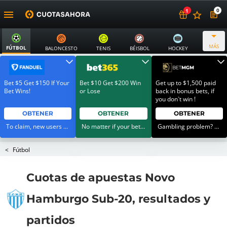
0
1
MÁS
FÚTBOL
BALONCESTO
TENIS
BÉISBOL
HOCKEY
Bet $5 Get $150 If Your
Bet $10 Get $200 Win
Get up to $1,500 paid
Bet Wins!
or Lose
back in bonus bets, if
you don`t win !
OBTENER
OBTENER
OBTENER
To claim, new users need to register, make a first-time deposit of $5 or more, and then simply place their first real-money wager on any FanDuel Sportsbook market (no odds limits) that is live on platform. All users will receive their $150 in Bonus Bets If Your Bet Wins within 72 hours of the bet settlement.
No matter if your bet wins or loses. Deposit required. Paid in Bonus Bets. Bonus Bets wager excluded from returns. New customers only. Max. prize, game restrictions, time limits and T&Cs apply. 21+. Gambling Problem? Call 1-800-GAMBLER.
Gambling problem? Call 1-800-GAMBLER or 1-800-MY-RESET. 21+ only. Please Gamble Responsibly. See BetMGM.com for Terms. First Bet Offer for new customers only (if applicable). Subject to eligibility requirements. Bonus bets are non-withdrawable. In partnership with Kansas Crossing Casino and Hotel. Promotional offers not available in Mississippi, New York, Ontario, or Puerto Rico.
<
Fútbol
Cuotas de apuestas Novo
Hamburgo Sub-20, resultados y
partidos