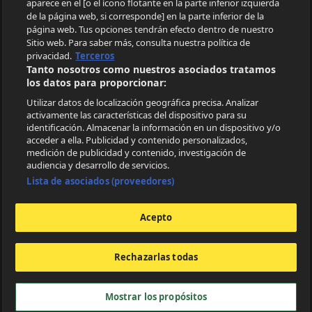
aparece en el [o el ícono flotante en la parte inferior izquierda
de la página web, si corresponde] en la parte inferior de la
Tribalfootball
página web. Tus opciones tendrán efecto dentro de nuestro
Sitio web. Para saber más, consulta nuestra política de
ScoreBar
privacidad.
Terceros
Tanto nosotros como nuestros asociados tratamos
los datos para proporcionar:
Juegue con responsabilidad.
Gambling Therapy. 18+
Utilizar datos de localización geográfica precisa. Analizar
activamente las características del dispositivo para su
identificación. Almacenar la información en un dispositivo y/o
acceder a ella. Publicidad y contenido personalizados,
Por favor, juegue con
medición de publicidad y contenido, investigación de
responsabilidad.
audiencia y desarrollo de servicios.
Lista de asociados (proveedores)
Datos de
Acepto
Rechazarlas todas
Copyright © 2008-2026 CuotasAhora.com
Mostrar los propósitos