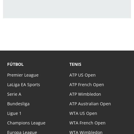
FÚTBOL
TENIS
Premier League
ATP US Open
LaLiga EA Sports
ATP French Open
Serie A
ATP Wimbledon
Bundesliga
ATP Australian Open
Ligue 1
WTA US Open
Champions League
WTA French Open
Europa League
WTA Wimbledon