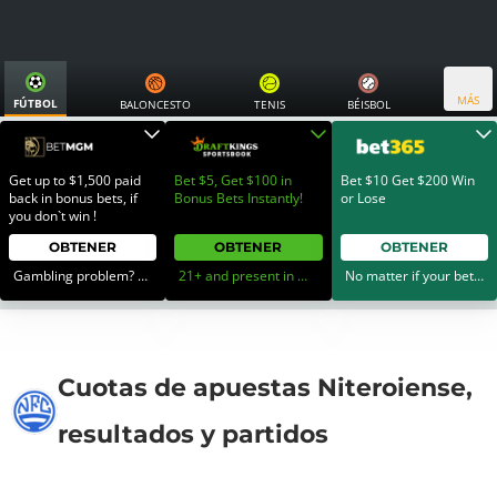
MÁS
FÚTBOL
BALONCESTO
TENIS
BÉISBOL
Get up to $1,500 paid
Bet $5, Get $100 in
Bet $10 Get $200 Win
back in bonus bets, if
Bonus Bets Instantly!
or Lose
you don`t win !
OBTENER
OBTENER
OBTENER
Gambling problem? Call 1-800-GAMBLER or 1-800-MY-RESET. 21+ only. Please Gamble Responsibly. See BetMGM.com for Terms. First Bet Offer for new customers only (if applicable). Subject to eligibility requirements. Bonus bets are non-withdrawable. In partnership with Kansas Crossing Casino and Hotel. Promotional offers not available in Mississippi, New York, Ontario, or Puerto Rico.
21+ and present in most states. (18+ DC/KY/NH/PR/WY). Void in NH/OR/ONT/PR. Eligibility restrictions apply. On behalf of Boot Hill Casino (KS). Pass-thru of per wager tax may apply in IL. 1 per new DraftKings customer. $5+ first-time bet req. Max. $100 issued as non-withdrawable Bonus Bets that expire in 7 days (168 hours). Stake removed from payout. Terms: sportsbook.draftkings.com/promos. Ends 5/31/26 at 11:59 PM ET.
No matter if your bet wins or loses. Deposit required. Paid in Bonus Bets. Bonus Bets wager excluded from returns. New customers only. Max. prize, game restrictions, time limits and T&Cs apply. 21+. Gambling Problem? Call 1-800-GAMBLER.
Cuotas de apuestas Niteroiense,
resultados y partidos