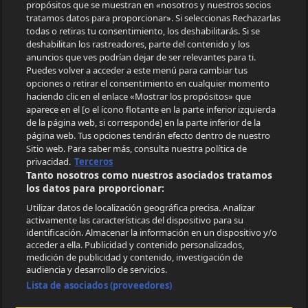
propósitos que se muestran en «nosotros y nuestros socios
EuroBasket
FAQ
tratamos datos para proporcionar». Si seleccionas Rechazarlas
todas o retiras tu consentimiento, los deshabilitarás. Si se
Eredivisie
Contacto
deshabilitan los rastreadores, parte del contenido y los
Esports
Impressum
anuncios que ves podrían dejar de ser relevantes para ti.
Puedes volver a acceder a este menú para cambiar tus
Darts Premier League
Configurar privacidad
opciones o retirar el consentimiento en cualquier momento
haciendo clic en el enlace «Mostrar los propósitos» que
Copa Libertadores
Bonos de apuestas
aparece en el [o el ícono flotante en la parte inferior izquierda
de la página web, si corresponde] en la parte inferior de la
Casas de apuestas
página web. Tus opciones tendrán efecto dentro de nuestro
Sitio web. Para saber más, consulta nuestra política de
privacidad.
Terceros
PARTNERS
Tanto nosotros como nuestros asociados tratamos
los datos para proporcionar:
SoccerVista
Utilizar datos de localización geográfica precisa. Analizar
Betexplorer
activamente las características del dispositivo para su
identificación. Almacenar la información en un dispositivo y/o
FCTables
acceder a ella. Publicidad y contenido personalizados,
medición de publicidad y contenido, investigación de
Tribalfootball
audiencia y desarrollo de servicios.
ScoreBar
Lista de asociados (proveedores)