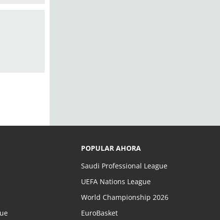
POPULAR AHORA
Saudi Professional League
UEFA Nations League
World Championship 2026
gue
EuroBasket