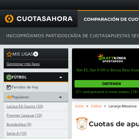
COMPARACIÓN DE CUO
INICIO
PRÓXIMOS PARTIDOS
CAÍDA DE CUOTAS
APUESTAS SE
MIS LIGAS
0
Gestionar mis ligas
Bet $5, Get $100 in Bonus Bets Insta
FÚTBOL
OBTENER
Partidos de hoy
Populares
>
>
LaLiga EA Sports
(20)
Inicio
Fútbol
Laranja Mecanica
Premier League
(10)
Cuotas de apu
Bundesliga
(9)
Serie A
(10)