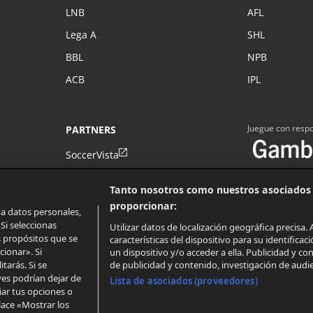
LNB
AFL
Lega A
SHL
BBL
NPB
ACB
IPL
Juegue con respo
PARTNERS
SoccerVista
Betexplorer
Tanto nosotros como nuestros asociados 
FCTables
proporcionar:
 datos personales,
Datos de
Tribalfootball
Si seleccionas
Utilizar datos de localización geográfica precisa.
s propósitos que se
características del dispositivo para su identifica
ScoreBar
ionar». Si
un dispositivo y/o acceder a ella. Publicidad y c
tarás. Si se
de publicidad y contenido, investigación de audien
ves podrían dejar de
Lista de asociados (proveedores)
iar tus opciones o
lace «Mostrar los