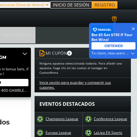
INICIO DE SESIÓN
REGISTRO
ricanas (línea de dinero)
Bet $5 Get $150 If Your
 PARA APOSTAR
Bet Wins!
OBTENER
MI CUPÓN
To claim, new users need to register, make a first-time deposit of $5 or more, and then simply place their first real-money wager on any FanDuel Sportsbook market (no odds limits) that is live on platform. All users will receive their $150 in Bonus Bets If Your Bet Wins within 72 hours of the bet settlement.
0
Ninguna apuesta seleccionada todavía. Para añadir una
apuesta, haga clic en las cuotas al navegar en
 in bonus bets, if
CuotasAhora.
n !
Inicie sesión para guardar y compartir sus
R
cupones.
Gambling problem? Call 1-800-GAMBLER or 1-800-MY-RESET. 21+ only. Please Gamble Responsibly. See BetMGM.com for Terms. First Bet Offer for new customers only (if applicable). Subject to eligibility requirements. Bonus bets are non-withdrawable. In partnership with Kansas Crossing Casino and Hotel. Promotional offers not available in Mississippi, New York, Ontario, or Puerto Rico.
EVENTOS DESTACADOS
Champions League
Conference League
dos
Europa League
LaLiga EA Sports