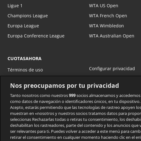
Ligue 1
WTA US Open
Champions League
WTA French Open
Europa League
WTA Wimbledon
Europa Conference League
WTA Australian Open
CUOTASAHORA
Configurar privacidad
Términos de uso
Bonos de apuestas
Política de privacidad
Nos preocupamos por tu privacidad
Casas de apuestas
GDPR
Tanto nosotros como nuestros
999
socios almacenamos y accedemos a
FAQ
como datos de navegación o identificadores únicos, en tu dispositivo. 
Acepto, estarás permitiendo que las tecnologías de rastreo apoyen lo
Contacto
muestran en «nosotros y nuestros socios tratamos datos para proporc
seleccionas Rechazarlas todas o retiras tu consentimiento, los deshabili
Impressum
deshabilitan los rastreadores, parte del contenido y los anuncios que 
ser relevantes para ti. Puedes volver a acceder a este menú para camb
retirar el consentimiento en cualquier momento haciendo clic en el en