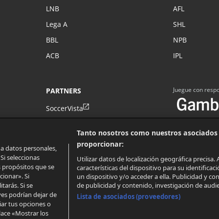
LNB
AFL
Lega A
SHL
BBL
NPB
ACB
IPL
Juegue con respo
PARTNERS
SoccerVista
Betexplorer
Tanto nosotros como nuestros asociados 
FCTables
proporcionar:
 datos personales,
Datos de
Tribalfootball
Si seleccionas
Utilizar datos de localización geográfica precisa.
s propósitos que se
características del dispositivo para su identifica
ScoreBar
ionar». Si
un dispositivo y/o acceder a ella. Publicidad y c
tarás. Si se
de publicidad y contenido, investigación de audien
ves podrían dejar de
Lista de asociados (proveedores)
iar tus opciones o
lace «Mostrar los