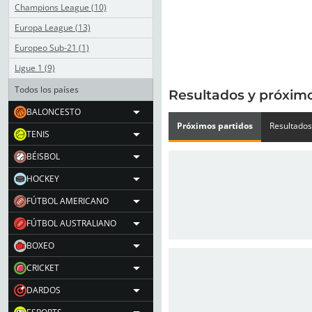
Champions League
(10)
Europa League
(13)
Europeo Sub-21
(1)
Ligue 1
(9)
Todos los países
Resultados y próximo
BALONCESTO
Próximos partidos
Resultados
TENIS
BÉISBOL
HOCKEY
FÚTBOL AMERICANO
FÚTBOL AUSTRALIANO
BOXEO
CRICKET
DARDOS