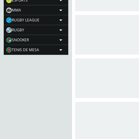
ESPORTS
MMA
RUGBY LEAGUE
RUGBY
SNOOKER
TENIS DE MESA