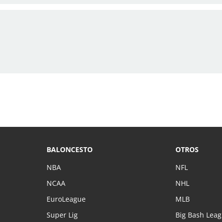
BALONCESTO
OTROS
NBA
NFL
NCAA
NHL
EuroLeague
MLB
Super Lig
Big Bash Lea