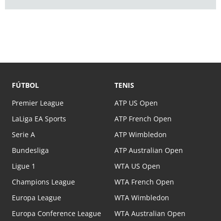
FÚTBOL
TENIS
Premier League
ATP US Open
LaLiga EA Sports
ATP French Open
Serie A
ATP Wimbledon
Bundesliga
ATP Australian Open
Ligue 1
WTA US Open
Champions League
WTA French Open
Europa League
WTA Wimbledon
Europa Conference League
WTA Australian Open