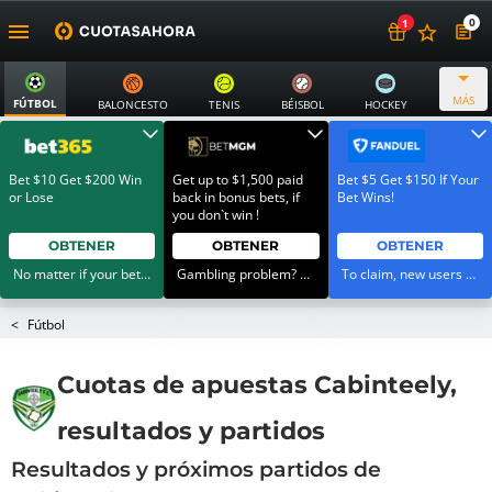
0
1
MÁS
FÚTBOL
BALONCESTO
TENIS
BÉISBOL
HOCKEY
Bet $10 Get $200 Win
Get up to $1,500 paid
Bet $5 Get $150 If Your
or Lose
back in bonus bets, if
Bet Wins!
you don`t win !
OBTENER
OBTENER
OBTENER
No matter if your bet wins or loses. Deposit required. Paid in Bonus Bets. Bonus Bets wager excluded from returns. New customers only. Max. prize, game restrictions, time limits and T&Cs apply. 21+. Gambling Problem? Call 1-800-GAMBLER.
Gambling problem? Call 1-800-GAMBLER or 1-800-MY-RESET. 21+ only. Please Gamble Responsibly. See BetMGM.com for Terms. First Bet Offer for new customers only (if applicable). Subject to eligibility requirements. Bonus bets are non-withdrawable. In partnership with Kansas Crossing Casino and Hotel. Promotional offers not available in Mississippi, New York, Ontario, or Puerto Rico.
To claim, new users need to register, make a first-time deposit of $5 or more, and then simply place their first real-money wager on any FanDuel Sportsbook market (no odds limits) that is live on platform. All users will receive their $150 in Bonus Bets If Your Bet Wins within 72 hours of the bet settlement.
<
Fútbol
Cuotas de apuestas Cabinteely,
resultados y partidos
Resultados y próximos partidos de