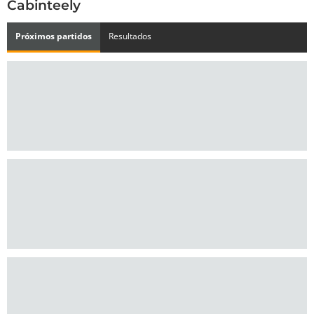
Cabinteely
Próximos partidos
Resultados