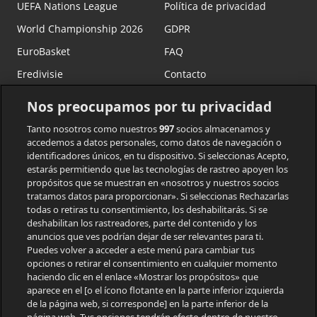
UEFA Nations League
Política de privacidad
World Championship 2026
GDPR
EuroBasket
FAQ
Eredivisie
Contacto
Esports
Impressum
Nos preocupamos por tu privacidad
Darts Premier League
Configurar privacidad
Tanto nosotros como nuestros
997
socios almacenamos y
Copa Libertadores
Bonos de apuestas
accedemos a datos personales, como datos de navegación o
identificadores únicos, en tu dispositivo. Si seleccionas Acepto,
Casas de apuestas
estarás permitiendo que las tecnologías de rastreo apoyen los
propósitos que se muestran en «nosotros y nuestros socios
tratamos datos para proporcionar». Si seleccionas Rechazarlas
todas o retiras tu consentimiento, los deshabilitarás. Si se
PARTNERS
deshabilitan los rastreadores, parte del contenido y los
anuncios que ves podrían dejar de ser relevantes para ti.
SoccerVista
Puedes volver a acceder a este menú para cambiar tus
Betexplorer
opciones o retirar el consentimiento en cualquier momento
haciendo clic en el enlace «Mostrar los propósitos» que
FCTables
aparece en el [o el ícono flotante en la parte inferior izquierda
de la página web, si corresponde] en la parte inferior de la
Tribalfootball