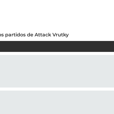
s partidos de Attack Vrutky