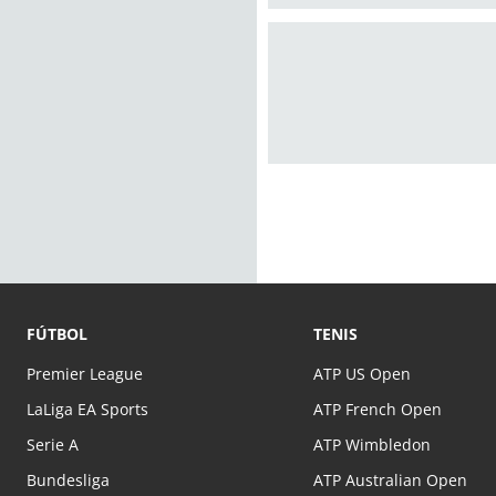
FÚTBOL
TENIS
Premier League
ATP US Open
LaLiga EA Sports
ATP French Open
Serie A
ATP Wimbledon
Bundesliga
ATP Australian Open