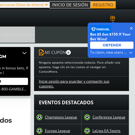
INICIO DE SESIÓN
REGISTRO
ricanas (línea de dinero)
Bet $5 Get $150 If Your
 PARA APOSTAR
Bet Wins!
OBTENER
MI CUPÓN
To claim, new users need to register, make a first-time deposit of $5 or more, and then simply place their first real-money wager on any FanDuel Sportsbook market (no odds limits) that is live on platform. All users will receive their $150 in Bonus Bets If Your Bet Wins within 72 hours of the bet settlement.
0
Ninguna apuesta seleccionada todavía. Para añadir una
apuesta, haga clic en las cuotas al navegar en
 in bonus bets, if
CuotasAhora.
n !
Inicie sesión para guardar y compartir sus
R
cupones.
Gambling problem? Call 1-800-GAMBLER or 1-800-MY-RESET. 21+ only. Please Gamble Responsibly. See BetMGM.com for Terms. First Bet Offer for new customers only (if applicable). Subject to eligibility requirements. Bonus bets are non-withdrawable. In partnership with Kansas Crossing Casino and Hotel. Promotional offers not available in Mississippi, New York, Ontario, or Puerto Rico.
EVENTOS DESTACADOS
Champions League
Conference League
idos
Europa League
LaLiga EA Sports