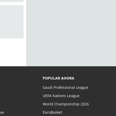
POPULAR AHORA
Saudi Professional League
UEFA Nations League
World Championship 2026
gue
EuroBasket