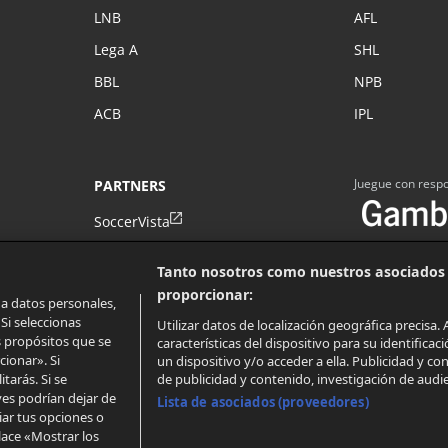
LNB
AFL
Lega A
SHL
BBL
NPB
ACB
IPL
Juegue con respo
PARTNERS
SoccerVista
Betexplorer
Tanto nosotros como nuestros asociados 
FCTables
proporcionar:
 datos personales,
Datos de
Tribalfootball
Si seleccionas
Utilizar datos de localización geográfica precisa.
s propósitos que se
características del dispositivo para su identifica
ScoreBar
ionar». Si
un dispositivo y/o acceder a ella. Publicidad y c
tarás. Si se
de publicidad y contenido, investigación de audien
ves podrían dejar de
Lista de asociados (proveedores)
iar tus opciones o
lace «Mostrar los