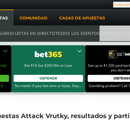
Cuotas ame
TAS
COMUNIDAD
CASAS DE APUESTAS
GURAS
CUOTAS EN DIRECTO
TODOS LOS EVENTOS
HERRAMIENTAS
ntly!
Bet $10 Get $200 Win or Lose
Get up to $1,500 paid back
you don`t wi
OBTENER
OBTENE
21+ and present in most states. (18+ DC/KY/NH/PR/WY). Void in NH/OR/ONT/PR. Eligibility restrictions apply. On behalf of Boot Hill Casino (KS). Pass-thru of per wager tax may apply in IL. 1 per new DraftKings customer. $5+ first-time bet req. Max. $100 issued as non-withdrawable Bonus Bets that expire in 7 days (168 hours). Stake removed from payout. Terms: sportsbook.draftkings.com/promos. Ends 5/31/26 at 11:59 PM ET.
No matter if your bet wins or loses. Deposit required. Paid in Bonus Bets. Bonus Bets wager excluded from returns. New customers only. Max. prize, game restrictions, time limits and T&Cs apply. 21+. Gambling Problem? Call 1-800-GAMBLER.
estas Attack Vrutky, resultados y part