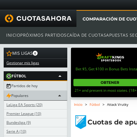
COMPARACIÓN DE CUO
INICIO
PRÓXIMOS PARTIDOS
CAÍDA DE CUOTAS
APUESTAS SE
MIS LIGAS
0
Gestionar mis ligas
Bet $5, Get $100 in Bonus Bets Insta
FÚTBOL
OBTENER
Partidos de hoy
Populares
>
>
LaLiga EA Sports
(20)
Inicio
Fútbol
Attack Vrutky
Premier League
(10)
Cuotas de apu
Bundesliga
(9)
Serie A
(10)