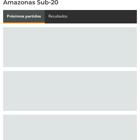
Amazonas Sub-20
Próximos partidos
Resultados