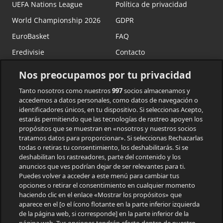
UEFA Nations League
Política de privacidad
World Championship 2026
GDPR
EuroBasket
FAQ
Eredivisie
Contacto
Esports
Impressum
Nos preocupamos por tu privacidad
Darts Premier League
Configurar privacidad
Tanto nosotros como nuestros
997
socios almacenamos y
Copa Libertadores
Bonos de apuestas
accedemos a datos personales, como datos de navegación o
identificadores únicos, en tu dispositivo. Si seleccionas Acepto,
Casas de apuestas
estarás permitiendo que las tecnologías de rastreo apoyen los
propósitos que se muestran en «nosotros y nuestros socios
tratamos datos para proporcionar». Si seleccionas Rechazarlas
todas o retiras tu consentimiento, los deshabilitarás. Si se
PARTNERS
deshabilitan los rastreadores, parte del contenido y los
anuncios que ves podrían dejar de ser relevantes para ti.
SoccerVista
Puedes volver a acceder a este menú para cambiar tus
Betexplorer
opciones o retirar el consentimiento en cualquier momento
haciendo clic en el enlace «Mostrar los propósitos» que
FCTables
aparece en el [o el ícono flotante en la parte inferior izquierda
de la página web, si corresponde] en la parte inferior de la
Tribalfootball