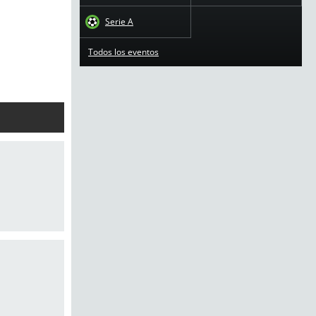
Serie A
Todos los eventos