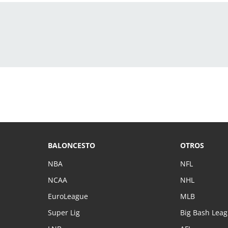
BALONCESTO
OTROS
NBA
NFL
NCAA
NHL
EuroLeague
MLB
Super Lig
Big Bash Lea