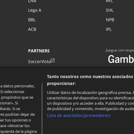
LNB
AFL
Lega A
SHL
BBL
NPB
ACB
IPL
Juegue con respo
PARTNERS
SoccerVista
Betexplorer
Tanto nosotros como nuestros asociados 
FCTables
proporcionar:
 datos personales,
Datos de
Tribalfootball
Si seleccionas
Utilizar datos de localización geográfica precisa.
s propósitos que se
características del dispositivo para su identifica
ScoreBar
ionar». Si
un dispositivo y/o acceder a ella. Publicidad y c
tarás. Si se
de publicidad y contenido, investigación de audien
ves podrían dejar de
Lista de asociados (proveedores)
iar tus opciones o
lace «Mostrar los
izquierda de la página