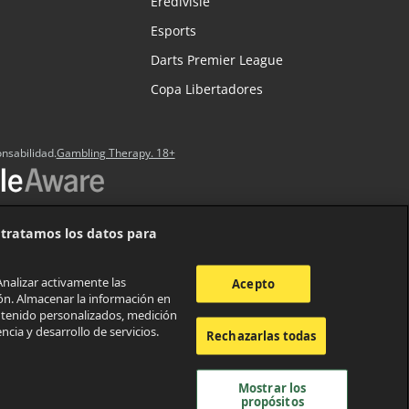
Eredivisie
Esports
Darts Premier League
Copa Libertadores
nsabilidad.
Gambling Therapy. 18+
Por favor, juegue con responsabilidad.
tratamos los datos para
 Analizar activamente las
Acepto
ción. Almacenar la información en
ontenido personalizados, medición
cia y desarrollo de servicios.
Rechazarlas todas
Mostrar los
propósitos