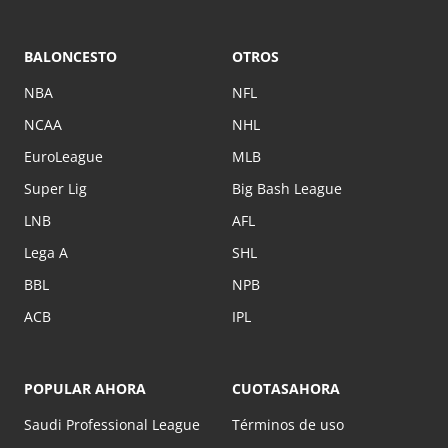
BALONCESTO
OTROS
NBA
NFL
NCAA
NHL
EuroLeague
MLB
Super Lig
Big Bash League
LNB
AFL
Lega A
SHL
BBL
NPB
ACB
IPL
POPULAR AHORA
CUOTASAHORA
Saudi Professional League
Términos de uso