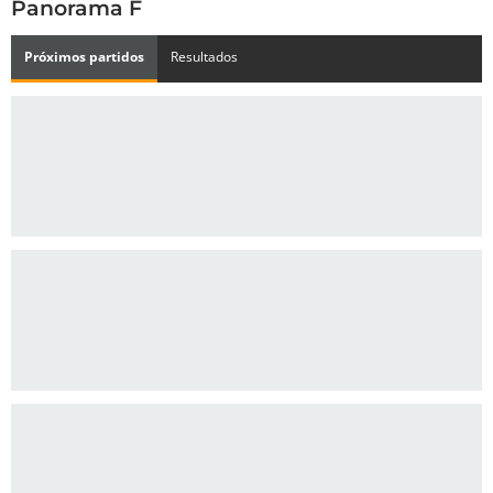
Panorama F
Próximos partidos
Resultados